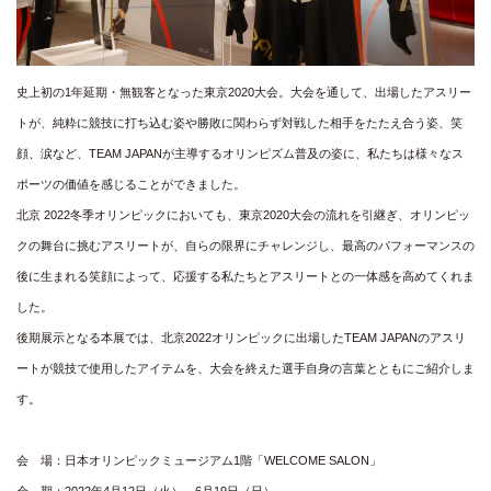
史上初の1年延期・無観客となった東京2020大会。大会を通して、出場したアスリー
トが、純粋に競技に打ち込む姿や勝敗に関わらず対戦した相手をたたえ合う姿、笑
顔、涙など、TEAM JAPANが主導するオリンピズム普及の姿に、私たちは様々なス
ポーツの価値を感じることができました。
北京 2022冬季オリンピックにおいても、東京2020大会の流れを引継ぎ、オリンピッ
クの舞台に挑むアスリートが、自らの限界にチャレンジし、最高のパフォーマンスの
後に生まれる笑顔によって、応援する私たちとアスリートとの一体感を高めてくれま
した。
後期展示となる本展では、北京2022オリンピックに出場したTEAM JAPANのアスリ
ートが競技で使用したアイテムを、大会を終えた選手自身の言葉とともにご紹介しま
す。
会 場：日本オリンピックミュージアム1階「WELCOME SALON」