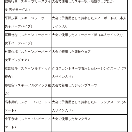
堀島行真（スキー/フリースタイ
大会で使用したスキー板・競技ウェアほか
ル 男子モーグル）
平野歩夢（スキー/スノーボード
大会に予備用として持参したスノーボード板（本人
男子ハーフパイプ）
サイン入り）
冨田せな（スキー/スノーボード
大会で使用したスノーボード板（本人サイン入り）
女子ハーフパイプ）
村瀬心椛（スキー/スノーボード
大会で着用した競技ウェア
女子ビッグエア）
渡部暁斗（スキー/ノルディック
クロスカントリーで着用したレーシングスーツ（本
複合）
人サイン入り）
谷地宙（スキー/ノルディック複
大会で着用したジャンプスーツ
合）
髙木美帆（スケート/スピードス
大会に予備用として持参したレーシングスーツ（本
ケート）
人サイン入り）
小平奈緒（スケート/スピードス
大会で使用したサングラス
ケート）