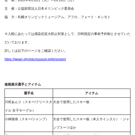
会 期：2022年4月12日（火）～6月19日（日）
主 催：公益財団法人日本オリンピック委員会
協 力：札幌オリンピックミュージアム、アフロ、フォート・キシモト
※入館にあたっては感染症拡大防止対策として、日時指定の事前予約制とさせていた
だいております。
詳しくは以下のページをご確認ください。
https://japan-olympicmuseum.jp/jp/reopen/
後期展示選手とアイテム
選手名
アイテム
川村あんり（スキー/フリースタ
大会で使用したスキー板
イル 女子モーグル）
小林陵侑（スキー/ジャンプ）
大会で使用したスキー板（本人サイン入り）・ジャ
ンプスーツほか