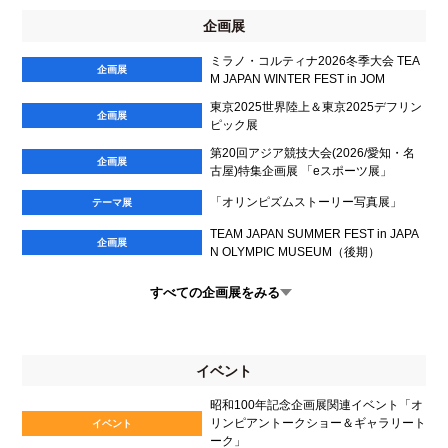
企画展
ミラノ・コルティナ2026冬季大会 TEA
企画展
M JAPAN WINTER FEST in JOM
東京2025世界陸上＆東京2025デフリン
企画展
ピック展
第20回アジア競技大会(2026/愛知・名
企画展
古屋)特集企画展 「eスポーツ展」
「オリンピズムストーリー写真展」
テーマ展
TEAM JAPAN SUMMER FEST in JAPA
企画展
N OLYMPIC MUSEUM（後期）
すべての企画展をみる
イベント
昭和100年記念企画展関連イベント「オ
リンピアントークショー＆ギャラリート
イベント
ーク」