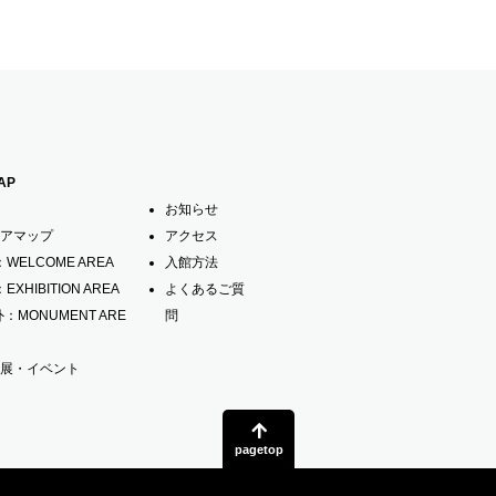
AP
お知らせ
アマップ
アクセス
：WELCOME AREA
入館方法
：EXHIBITION AREA
よくあるご質
外：MONUMENT ARE
問
展・イベント
pagetop