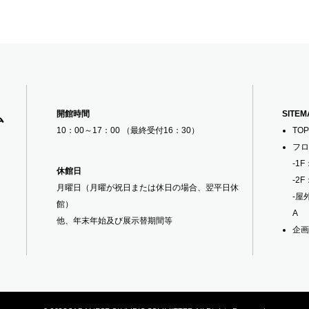
開館時間
SITEM
ム
10：00～17：00 （最終受付16：30）
TOP
フロ
-1F
休館日
-2F
月曜日（月曜が祝日または休日の場合、翌平日休
-屋
館）
A
他、年末年始及び展示替期間等
企画