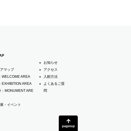
AP
お知らせ
アマップ
アクセス
：WELCOME AREA
入館方法
：EXHIBITION AREA
よくあるご質
外：MONUMENT ARE
問
展・イベント
pagetop