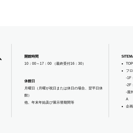
開館時間
SITEM
ム
10：00～17：00 （最終受付16：30）
TOP
フロ
-1F
休館日
-2F
月曜日（月曜が祝日または休日の場合、翌平日休
-屋
館）
A
他、年末年始及び展示替期間等
企画