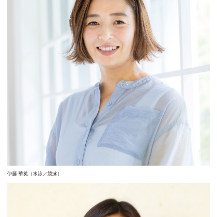
伊藤 華英（水泳／競泳）