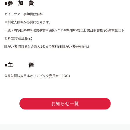
■参 加 費
ガイドツアー参加費は無料
※別途入館料が必要になります。
一般500円/団体400円(要事前申請)/シニア400円(65歳以上:要証明書提示)/高校生以下
無料(要学生証提示)
障がい者 当該者と介添人1名まで無料(要障がい者手帳提示)
■主 催
公益財団法人日本オリンピック委員会（JOC）
お知らせ一覧