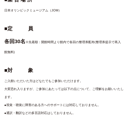
日本オリンピックミュージアム（JOM）
■定 員
各回30名
※先着順：開館時間より館内で各回の整理券配布(整理券提示で再入
館無料)
■対 象
ご入館いただいた方はどなたでもご参加いただけます。
大変恐れ入りますが、ご参加にあたっては以下の点について、ご理解をお願いいたし
ます。
●視覚・聴覚に障害のある方へのサポートには対応しておりません。
●通訳・翻訳などの多言語対応はしておりません。